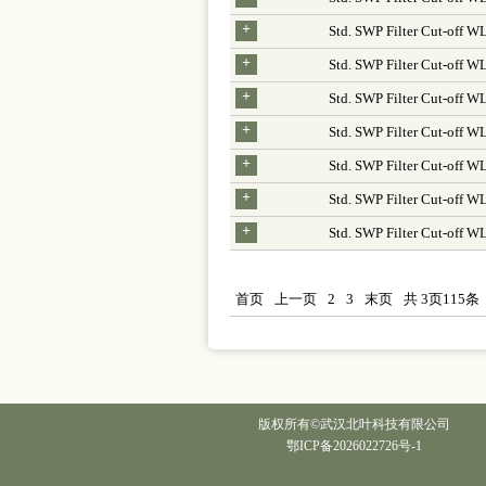
+
Std. SWP Filter Cut-off 
+
Std. SWP Filter Cut-off 
+
Std. SWP Filter Cut-off 
+
Std. SWP Filter Cut-off
+
Std. SWP Filter Cut-off
+
Std. SWP Filter Cut-off 
+
Std. SWP Filter Cut-off 
首页
上一页
2
3
末页
共
3
页
115
条
版权所有©武汉北叶科技有限公司
鄂ICP备2026022726号-1